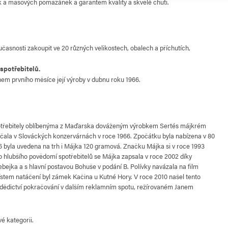
 a masových pomazánek a garantem kvality a skvělé chuti.
učasnosti zakoupit ve 20 různých velikostech, obalech a příchutích,
spotřebitelů.
hem prvního měsíce její výroby v dubnu roku 1966.
potřebitely oblíbenýma z Maďarska dováženým výrobkem Sertés májkrém
ala v Slováckých konzervárnách v roce 1966. Zpočátku byla nabízena v 80
66 byla uvedena na trh i Májka 120 gramová. Značku Májka si v roce 1993
 hlubšího povědomí spotřebitelů se Májka zapsala v roce 2002 díky
Hřebejka a s hlavní postavou Bohuše v podání B. Polívky navázala na film
stem natáčení byl zámek Kačina u Kutné Hory. V roce 2010 našel tento
 dědictví pokračování v dalším reklamním spotu, režírovaném Janem
é kategorii.