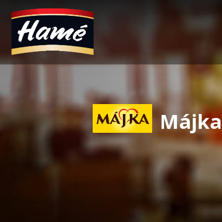
Májka