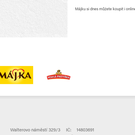
Májku si dnes můžete koupit i onl
Walterovo náměstí 329/3
IČ:
14803691