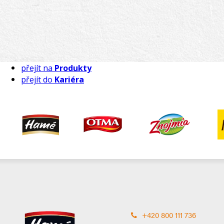
přejít na
Produkty
přejít do
Kariéra
+420 800 111 736