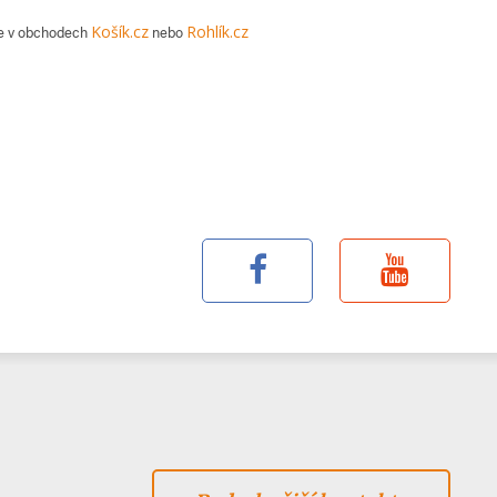
ine v obchodech
Košík.cz
nebo
Rohlík.cz