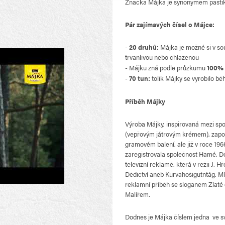
Značka Májka je synonymem paštik
Pár zajímavých čísel o Májce:
20 druhů:
Májka je možné si v so
trvanlivou nebo chlazenou
Májku zná podle průzkumu
100% 
70 tun:
tolik Májky se vyrobilo bě
Příběh Májky
Výroba Májky, inspirovaná mezi s
(vepřovým játrovým krémem), započ
gramovém balení, ale již v roce 19
zaregistrovala společnost Hamé. Do
televizní reklamě, která v režii J. 
Dědictví aneb Kurvahošigutntág. Mí
reklamní příběh se sloganem Zlaté
Malířem.
Dodnes je Májka číslem jedna ve sv