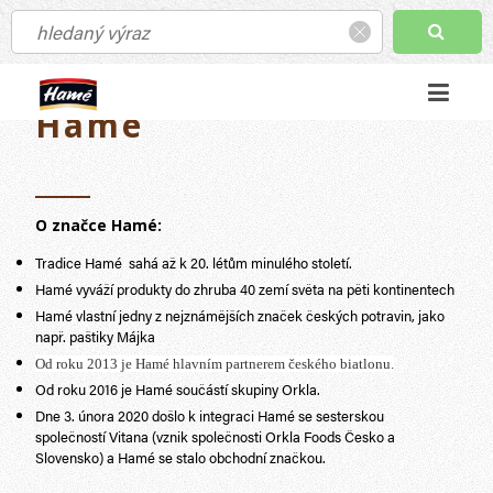
Základní fakta o
Hamé
O značce Hamé:
Tradice Hamé sahá až k 20. létům minulého století.
Hamé vyváží produkty do zhruba 40 zemí světa na pěti kontinentech
Hamé vlastní jedny z nejznámějších značek českých potravin, jako
např. paštiky Májka
Od roku 2013 je Hamé hlavním partnerem českého biatlonu.
Od roku 2016 je Hamé součástí skupiny Orkla.
Dne 3. února 2020 došlo k integraci Hamé se sesterskou
společností Vitana (vznik společnosti Orkla Foods Česko a
Slovensko) a Hamé se stalo obchodní značkou.