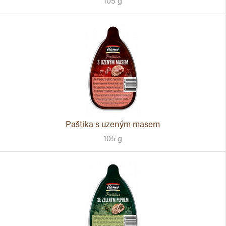
105 g
Paštika s uzeným masem
105 g