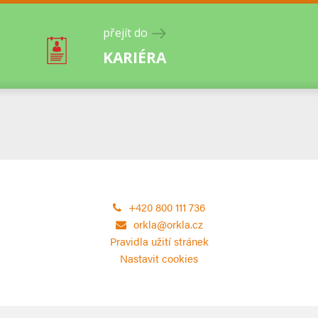
přejít do
KARIÉRA
+420 800 111 736
orkla@orkla.cz
Pravidla užití stránek
Nastavit cookies