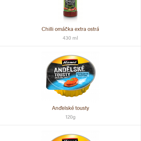
Chilli omáčka extra ostrá
430 ml
Anďelské tousty
120g