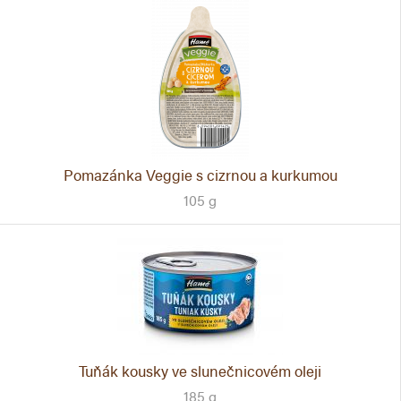
Pomazánka Veggie s cizrnou a kurkumou
105 g
Tuňák kousky ve slunečnicovém oleji
185 g