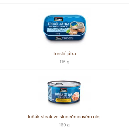
Tresčí játra
115 g
Tuňák steak ve slunečnicovém oleji
160 g