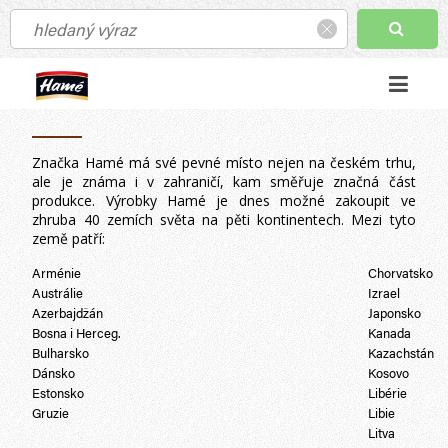
Hamé ve světě
Značka Hamé má své pevné místo nejen na českém trhu,
ale je známa i v zahraničí, kam směřuje značná část
produkce. Výrobky Hamé je dnes možné zakoupit ve
zhruba 40 zemích světa na pěti kontinentech. Mezi tyto
země patří:
Arménie
Chorvatsko
Austrálie
Izrael
Azerbajdžán
Japonsko
Bosna i Herceg.
Kanada
Bulharsko
Kazachstán
Dánsko
Kosovo
Estonsko
Libérie
Gruzie
Libie
Litva