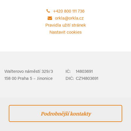
+420 800 111 736
orkla@orkla.cz
Pravidla užití stránek
Nastavit cookies
Walterovo náměstí 329/3
IČ:
14803691
158 00 Praha 5 – Jinonice
DIČ:
CZ14803691
Podrobnější kontakty