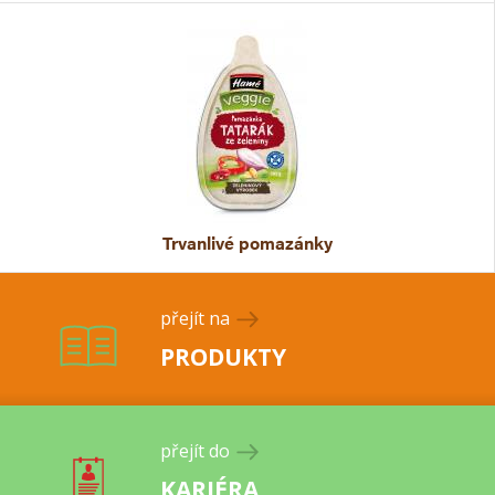
Trvanlivé pomazánky
přejít na
PRODUKTY
přejít do
KARIÉRA