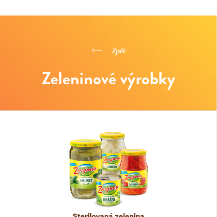
Zpět
Zeleninové výrobky
Sterilovaná zelenina