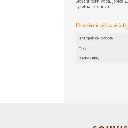
Složení: cukr, voda, jablka 20
kyselina citronová.
Průměrné výživové údaj
energetická hodnota
tuky
z toho cukry