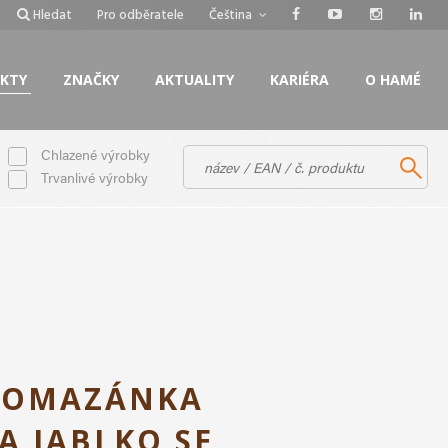
Hledat
Pro odběratele
Čeština
KTY
ZNAČKY
AKTUALITY
KARIÉRA
O HAMÉ
Chlazené výrobky
Trvanlivé výrobky
POMAZÁNKA
A JABLKO SE