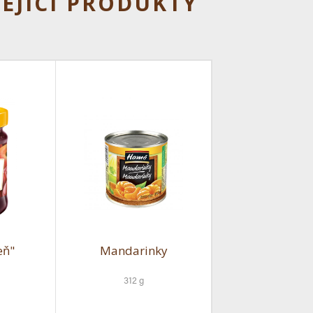
EJÍCÍ PRODUKTY
eň"
Mandarinky
312 g