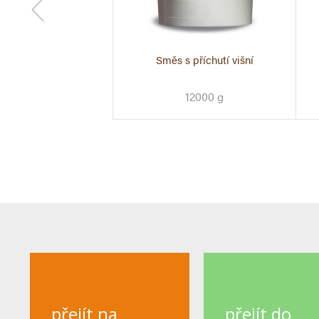
 směs jablečno-
Směs s příchutí višní
vá Jahoda 440 g
12000 g
440 g
přejít na
přejít do