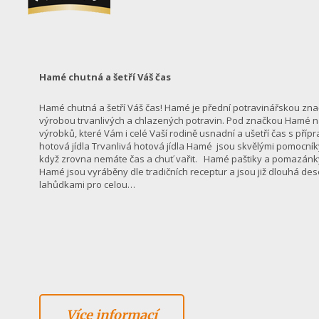
Hamé chutná a šetří Váš čas
Hamé chutná a šetří Váš čas! Hamé je přední potravinářskou zna
výrobou trvanlivých a chlazených potravin. Pod značkou Hamé n
výrobků, které Vám i celé Vaší rodině usnadní a ušetří čas s pří
hotová jídla Trvanlivá hotová jídla Hamé jsou skvělými pomocníky
když zrovna nemáte čas a chuť vařit. Hamé paštiky a pomazánky
Hamé jsou vyráběny dle tradičních receptur a jsou již dlouhá dese
lahůdkami pro celou…
Více informací