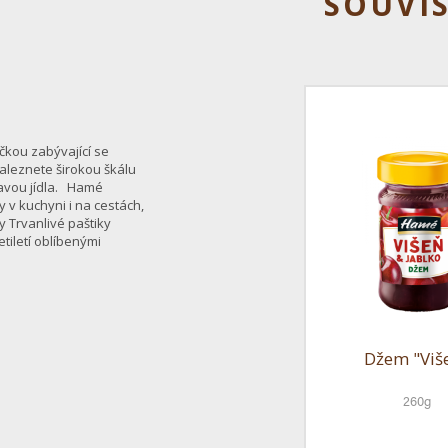
SOUVIS
čkou zabývající se
aleznete širokou škálu
pravou jídla. Hamé
 v kuchyni i na cestách,
 Trvanlivé paštiky
tiletí oblíbenými
Džem "Viš
260g