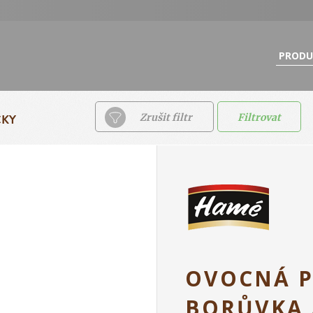
PRODU
ČKY
Zrušit filtr
Filtrovat
OVOCNÁ 
BORŮVKA 