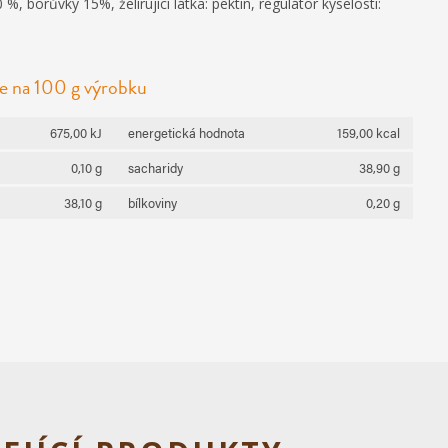
 %, borůvky 15%, želírující látka: pektin, regulátor kyselosti:
e na 100 g výrobku
675,00 kJ
energetická hodnota
159,00 kcal
0,10 g
sacharidy
38,90 g
38,10 g
bílkoviny
0,20 g