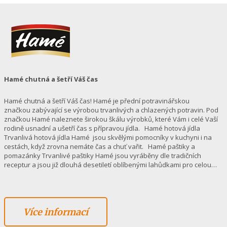
Hamé chutná a šetří Váš čas
Hamé chutná a šetří Váš čas! Hamé je přední potravinářskou
značkou zabývající se výrobou trvanlivých a chlazených potravin. Pod
značkou Hamé naleznete širokou škálu výrobků, které Vám i celé Vaší
rodině usnadní a ušetří čas s přípravou jídla. Hamé hotová jídla
Trvanlivá hotová jídla Hamé jsou skvělými pomocníky v kuchyni i na
cestách, když zrovna nemáte čas a chuť vařit. Hamé paštiky a
pomazánky Trvanlivé paštiky Hamé jsou vyráběny dle tradičních
receptur a jsou již dlouhá desetiletí oblíbenými lahůdkami pro celou…
Více informací