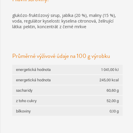
glukózo-fruktózový sirup, jablka (20 %), maliny (15 %),
voda, regulátor kyselosti: kyselina citronová, želírující
látka: pektin, koncentrát z černé mrkve
Průměrné výživové údaje na 100 g výrobku
energetická hodnota
1 041,00 kJ
energetická hodnota
245,00 kcal
sacharidy
60,60 g
z toho cukry
52,00 g
bílkoviny
0,10 g