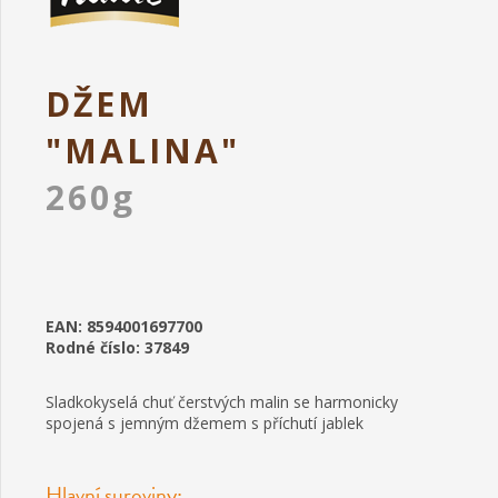
DŽEM
"MALINA"
260g
EAN: 8594001697700
Rodné číslo: 37849
Sladkokyselá chuť čerstvých malin se harmonicky
spojená s jemným džemem s příchutí jablek
Hlavní suroviny: