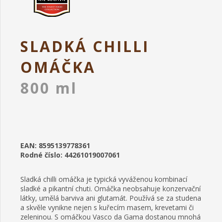
SLADKÁ CHILLI
OMÁČKA
800 ml
EAN: 8595139778361
Rodné číslo: 44261019007061
Sladká chilli omáčka je typická vyváženou kombinací
sladké a pikantní chuti. Omáčka neobsahuje konzervační
látky, umělá barviva ani glutamát. Používá se za studena
a skvěle vynikne nejen s kuřecím masem, krevetami či
zeleninou. S omáčkou Vasco da Gama dostanou mnohá