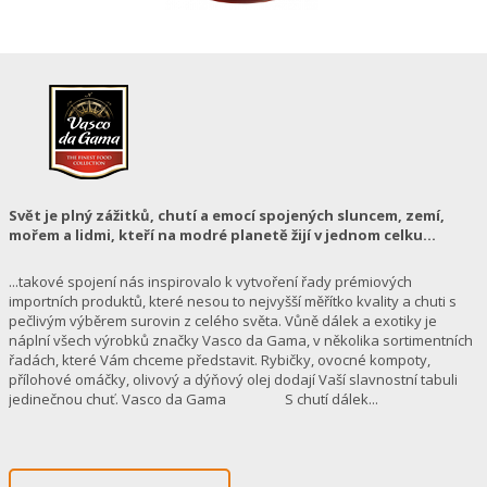
Svět je plný zážitků, chutí a emocí spojených sluncem, zemí,
mořem a lidmi, kteří na modré planetě žijí v jednom celku...
...takové spojení nás inspirovalo k vytvoření řady prémiových
importních produktů, které nesou to nejvyšší měřítko kvality a chuti s
pečlivým výběrem surovin z celého světa. Vůně dálek a exotiky je
náplní všech výrobků značky Vasco da Gama, v několika sortimentních
řadách, které Vám chceme představit. Rybičky, ovocné kompoty,
přílohové omáčky, olivový a dýňový olej dodají Vaší slavnostní tabuli
jedinečnou chuť. Vasco da Gama S chutí dálek...