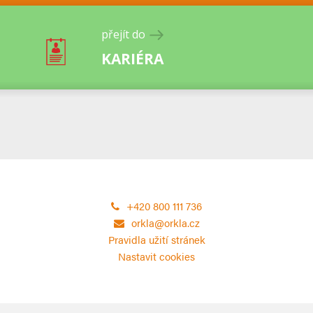
přejít do
KARIÉRA
+420 800 111 736
orkla@orkla.cz
Pravidla užití stránek
Nastavit cookies