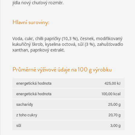
jídla nový chuťový rozměr.
Hlavní suroviny:
Voda, cukr, chilli papričky (10,3 %), česnek, modifikovaný
kukuřičný škrob, kyselina octová, sůl (3 %), zahušťovadlo
xanthan, paprikový extrakt.
Průměrné výživové údaje na 100 g výrobku
energetická hodnota
425,00 kJ
energetická hodnota
100,00 kcal
sacharidy
25,00 g
z toho cukry
20,70 g
sůl
3,00 g