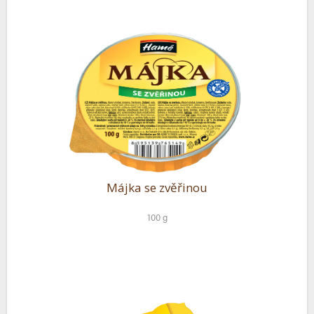
Májka se zvěřinou
100 g