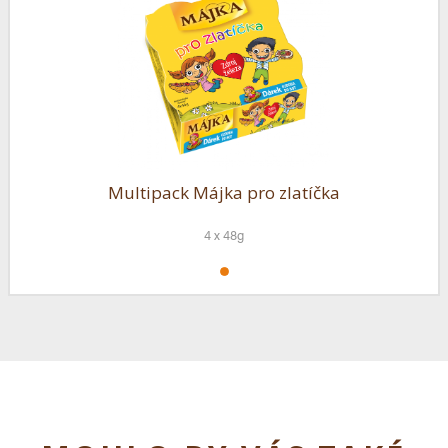
Multipack Májka pro zlatíčka
4 x 48g