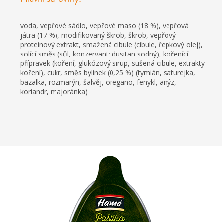
voda, vepřové sádlo, vepřové maso (18 %), vepřová
játra (17 %), modifikovaný škrob, škrob, vepřový
proteinový extrakt, smažená cibule (cibule, řepkový olej),
solící směs (sůl, konzervant: dusitan sodný), kořenící
přípravek (koření, glukózový sirup, sušená cibule, extrakty
koření), cukr, směs bylinek (0,25 %) (tymián, saturejka,
bazalka, rozmarýn, šalvěj, oregano, fenykl, anýz,
koriandr, majoránka)