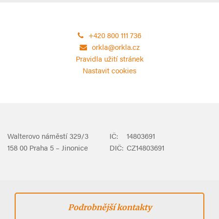
+420 800 111 736
orkla@orkla.cz
Pravidla užití stránek
Nastavit cookies
Walterovo náměstí 329/3
IČ:
14803691
158 00 Praha 5 – Jinonice
DIČ:
CZ14803691
Podrobnější kontakty