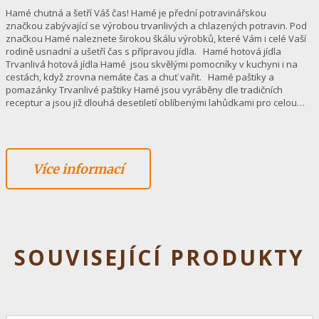
Hamé chutná a šetří Váš čas! Hamé je přední potravinářskou
značkou zabývající se výrobou trvanlivých a chlazených potravin. Pod
značkou Hamé naleznete širokou škálu výrobků, které Vám i celé Vaší
rodině usnadní a ušetří čas s přípravou jídla. Hamé hotová jídla
Trvanlivá hotová jídla Hamé jsou skvělými pomocníky v kuchyni i na
cestách, když zrovna nemáte čas a chuť vařit. Hamé paštiky a
pomazánky Trvanlivé paštiky Hamé jsou vyráběny dle tradičních
receptur a jsou již dlouhá desetiletí oblíbenými lahůdkami pro celou…
Více informací
SOUVISEJÍCÍ PRODUKTY