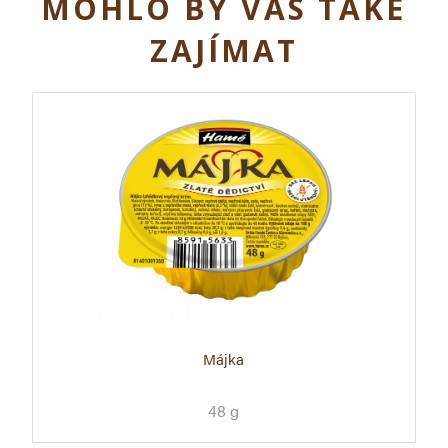
MOHLO BY VÁS TAKÉ
ZAJÍMAT
Májka
48 g