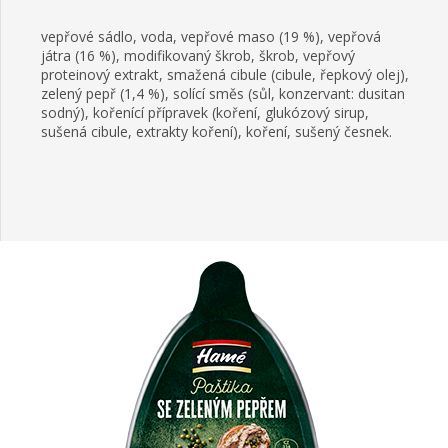
vepřové sádlo, voda, vepřové maso (19 %), vepřová
játra (16 %), modifikovaný škrob, škrob, vepřový
proteinový extrakt, smažená cibule (cibule, řepkový olej),
zelený pepř (1,4 %), solící směs (sůl, konzervant: dusitan
sodný), kořenící přípravek (koření, glukózový sirup,
sušená cibule, extrakty koření), koření, sušený česnek.