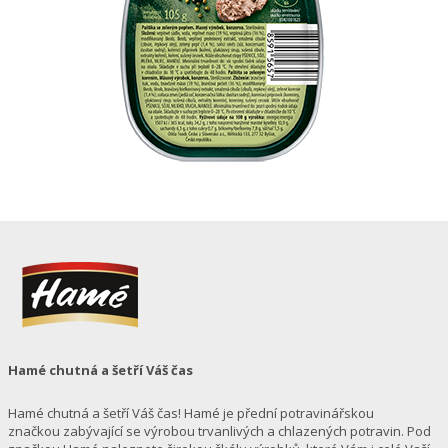
Hamé chutná a šetří Váš čas
Hamé chutná a šetří Váš čas! Hamé je přední potravinářskou
značkou zabývající se výrobou trvanlivých a chlazených potravin. Pod