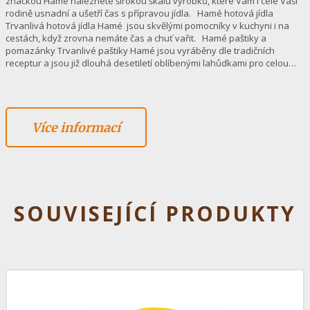
značkou Hamé naleznete širokou škálu výrobků, které Vám i celé Vaší
rodině usnadní a ušetří čas s přípravou jídla. Hamé hotová jídla
Trvanlivá hotová jídla Hamé jsou skvělými pomocníky v kuchyni i na
cestách, když zrovna nemáte čas a chuť vařit. Hamé paštiky a
pomazánky Trvanlivé paštiky Hamé jsou vyráběny dle tradičních
receptur a jsou již dlouhá desetiletí oblíbenými lahůdkami pro celou…
Více informací
SOUVISEJÍCÍ PRODUKTY