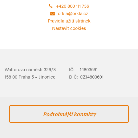
+420 800 111 736
orkla@orkla.cz
Pravidla užití stránek
Nastavit cookies
Walterovo náměstí 329/3
IČ:
14803691
158 00 Praha 5 – Jinonice
DIČ:
CZ14803691
Podrobnější kontakty