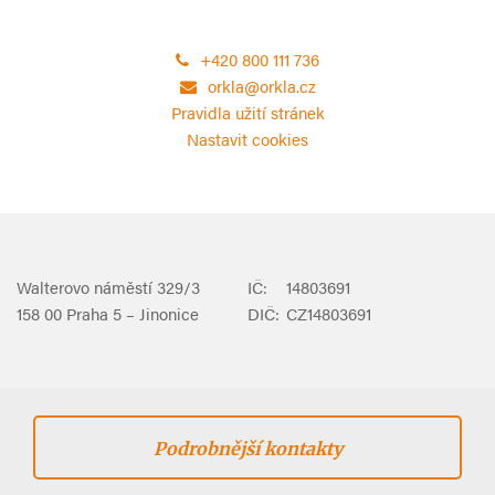
+420 800 111 736
orkla@orkla.cz
Pravidla užití stránek
Nastavit cookies
Walterovo náměstí 329/3
IČ:
14803691
158 00 Praha 5 – Jinonice
DIČ:
CZ14803691
Podrobnější kontakty