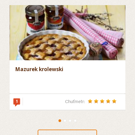
Mazurek krolewski
P
B
o
1
0
1
Chuťmetr: