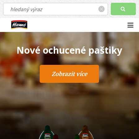
ené paštiky
Májka 
it více
Zobraz