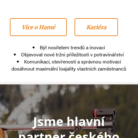
Více o Hamé
Kariéra
Být nositelem trendů a inovací
Objevovat nové tržní příležitosti v potravinářství
Komunikací, otevřeností a správnou motivací
dosáhnout maximální loajality vlastních zaměstnanců
Jsme hlavní
partner českého