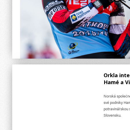
Orkla int
Hamé a V
Norská společno
své podniky Hamé
potravinářskou 
Slovensku.