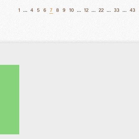
1
…
4
5
6
7
8
9
10
…
12
…
22
…
33
…
43