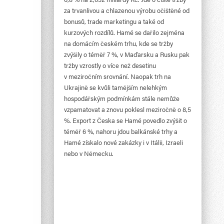
za trvanlivou a chlazenou výrobu očištěné od
bonusů, trade marketingu a také od
kurzových rozdílů. Hamé se dařilo zejména
na domácím českém trhu, kde se tržby
zvýšily o téměř 7 %, v Maďarsku a Rusku pak
tržby vzrostly o více než desetinu
v meziročním srovnání. Naopak trh na
Ukrajině se kvůli tamějším nelehkým
hospodářským podmínkám stále nemůže
vzpamatovat a znovu poklesl meziročně o 8,5
%. Export z Česka se Hamé povedlo zvýšit o
téměř 6 %, nahoru jdou balkánské trhy a
Hamé získalo nové zakázky i v Itálii, Izraeli
nebo v Německu.