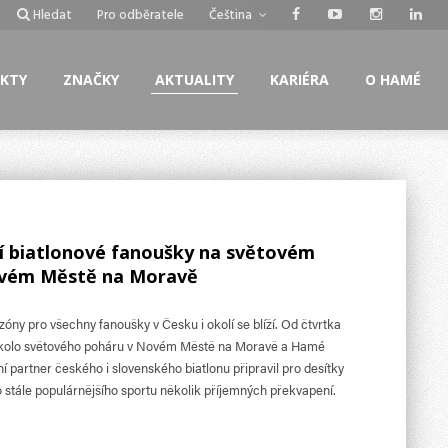
Hledat
Pro odběratele
Čeština
KTY
ZNAČKY
AKTUALITY
KARIÉRA
O HAMÉ
 biatlonové fanoušky na světovém
ovém Městě na Moravě
zóny pro všechny fanoušky v Česku i okolí se blíží. Od čtvrtka
3. kolo světového poháru v Novém Městě na Moravě a Hamé
ní partner českého i slovenského biatlonu připravil pro desítky
to stále populárnějšího sportu několik příjemných překvapení.