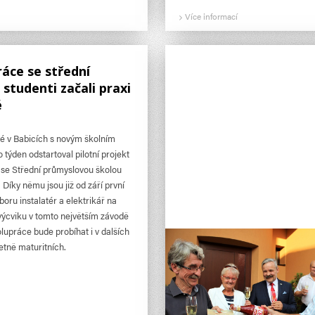
Více informací
áce se střední
 studenti začali praxi
é
 v Babicích s novým školním
 týden odstartoval pilotní projekt
se Střední průmyslovou školou
 Díky němu jsou již od září první
boru instalatér a elektrikář na
ýcviku v tomto největším závodě
upráce bude probíhat i v dalších
tně maturitních.