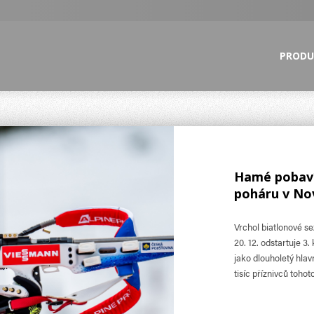
PRODU
Hamé pobaví
poháru v N
Vrchol biatlonové se
20. 12. odstartuje 
jako dlouholetý hlav
tisíc příznivců toho