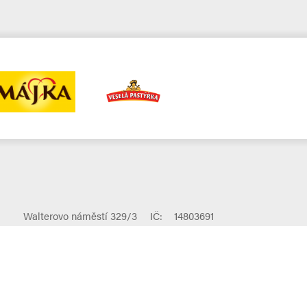
Walterovo náměstí 329/3
IČ:
14803691
158 00 Praha 5 – Jinonice
DIČ:
CZ14803691