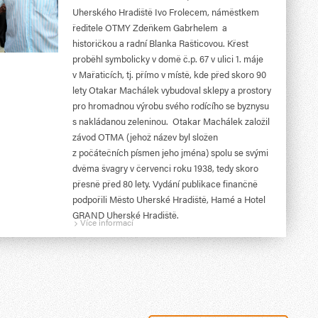
Uherského Hradiště Ivo Frolecem, náměstkem
ředitele OTMY Zdeňkem Gabrhelem a
historičkou a radní Blanka Rašticovou. Křest
proběhl symbolicky v domě č.p. 67 v ulici 1. máje
v Mařaticích, tj. přímo v místě, kde před skoro 90
lety Otakar Machálek vybudoval sklepy a prostory
pro hromadnou výrobu svého rodícího se byznysu
s nakládanou zeleninou. Otakar Machálek založil
závod OTMA (jehož název byl složen
z počátečních písmen jeho jména) spolu se svými
dvěma švagry v červenci roku 1938, tedy skoro
přesně před 80 lety. Vydání publikace finančně
podpořili Město Uherské Hradiště, Hamé a Hotel
GRAND Uherské Hradiště.
Více informací