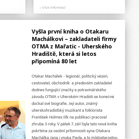
Více informací
Vyšla první kniha o Otakaru
Machálkovi – zakladateli firmy
OTMA z Mařatic - Uherského
Hradiště, která si letos
připomíná 80 let
Otakar Machálek - legionář, politický vězeň,
cestovatel, obchodník a především zakladatel
dodnes fungující značky a potravinářského
závodu OTMA v Uherském Hradišti se konečně
dočkal své biografie. Její autor, známý
uherskohradišťský muzikant a folklorista
František Holmes Ilík na publikaci pracoval
zhruba 3 roky. V pátek 7. září byla tato nová kniha
pokřtěna za osobní přítomnosti syna Otakara
Machálka Jana i vnuka Pavla, a to místostarostou