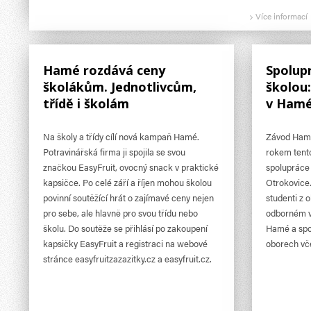
Více informací
Hamé rozdává ceny
Spolupr
školákům. Jednotlivcům,
školou:
třídě i školám
v Ham
Na školy a třídy cílí nová kampaň Hamé.
Závod Hamé
Potravinářská firma ji spojila se svou
rokem tento
značkou EasyFruit, ovocný snack v praktické
spolupráce 
kapsičce. Po celé září a říjen mohou školou
Otrokovice.
povinní soutěžící hrát o zajímavé ceny nejen
studenti z o
pro sebe, ale hlavně pro svou třídu nebo
odborném v
školu. Do soutěže se přihlásí po zakoupení
Hamé a spol
kapsičky EasyFruit a registraci na webové
oborech vče
stránce easyfruitzazazitky.cz a easyfruit.cz.