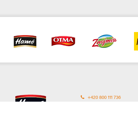
+420 800 111 736
orkla@orkla.cz
Pravidla užití stránek
Nastavit cookies