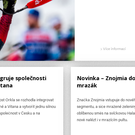
Více informací
egruje společnosti
Novinka – Znojmia d
itana
mrazák
st Orkla se rozhodla integrovat
Značka Znojmia vstupuje do nové
 a Vitana a vytvořit jednu silnou
segmentu, a sice mražené zelenin
společnost v Česku a na
oblíbenou směs na svíčkovou Hala
nově nalézt i v mrazícím pultu.