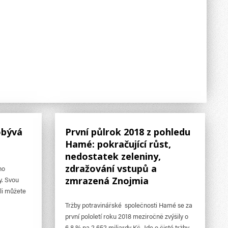
obývá
První půlrok 2018 z pohledu
Hamé: pokračující růst,
nedostatek zeleniny,
zdražování vstupů a
ho
y. Svou
zmrazená Znojmia
li můžete
Tržby potravinářské společnosti Hamé se za
první pololetí roku 2018 meziročně zvýšily o
6,8 % na 2,652 miliardy Kč. Jde o čisté tržby