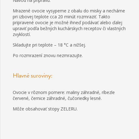
Návod na prípravu:
Mrazené ovocie vysypeme z obalu do misky a necháme
pri izbovej teplote cca 20 minút rozmraziť. Takto
pripravené ovocie je možné ihneď podávať alebo ďalej
upraviť podľa bežných kuchárskych receptov či vlastných
zvyklostí.
Skladujte pri teplote – 18 °C a nižšej.
Po rozmrazení znovu nezmrazujte.
Hlavné suroviny:
Ovocie v rôznom pomere: maliny záhradné, ríbezle
červené, černice záhradné, čučoriedky lesné.
Môže obsahovať stopy ZELERU.