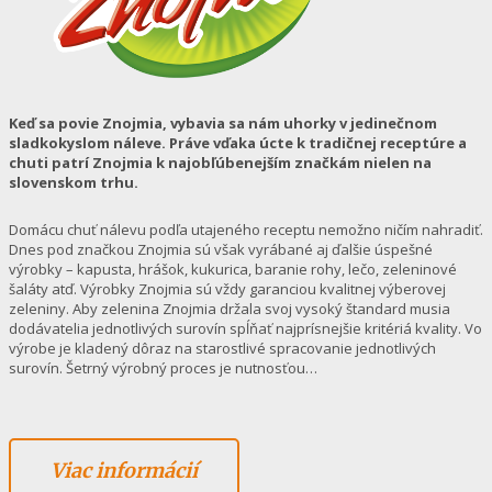
Keď sa povie Znojmia, vybavia sa nám uhorky v jedinečnom
sladkokyslom náleve. Práve vďaka úcte k tradičnej receptúre a
chuti patrí Znojmia k najobľúbenejším značkám nielen na
slovenskom trhu.
Domácu chuť nálevu podľa utajeného receptu nemožno ničím nahradiť.
Dnes pod značkou Znojmia sú však vyrábané aj ďalšie úspešné
výrobky – kapusta, hrášok, kukurica, baranie rohy, lečo, zeleninové
šaláty atď. Výrobky Znojmia sú vždy garanciou kvalitnej výberovej
zeleniny. Aby zelenina Znojmia držala svoj vysoký štandard musia
dodávatelia jednotlivých surovín spĺňať najprísnejšie kritériá kvality. Vo
výrobe je kladený dôraz na starostlivé spracovanie jednotlivých
surovín. Šetrný výrobný proces je nutnosťou…
Viac informácií