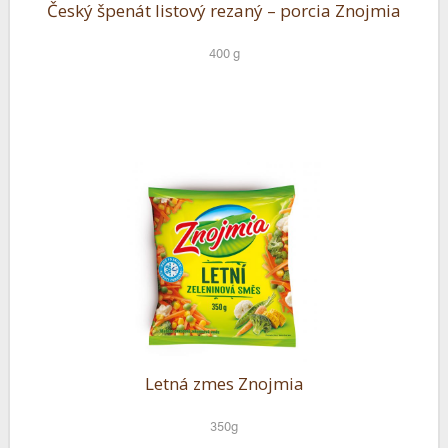
Český špenát listový rezaný – porcia Znojmia
400 g
Letná zmes Znojmia
350g