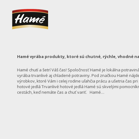
Hamé vyrába produkty, ktoré sú chutné, rýchle, vhodné na
Hamé chutí a šetrí Váš čas! Spoločnosť Hamé je lokálna potraviná
vyrába trvanlivé aj chladené potraviny. Pod značkou Hamé nájde
výrobkov, ktoré Vám i celej rodine uľahčia prácu a ušetria čas pr
hotové jedlá Trvanlivé hotové jedlá Hamé sú skvelými pomocníkm
cestách, keď nemáte čas a chuť variť. Hamé…