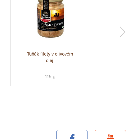
Tuňák filety v olivovém
Filety z makrel 
Nátierka z tr
oleji
pečene
115 g
115g