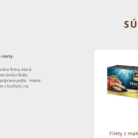
SÚ
 cesty.
rska firma, ktorá
te širokú škálu
i príprave jedla. Hamé
i v kuchyni, na
Filety z ma