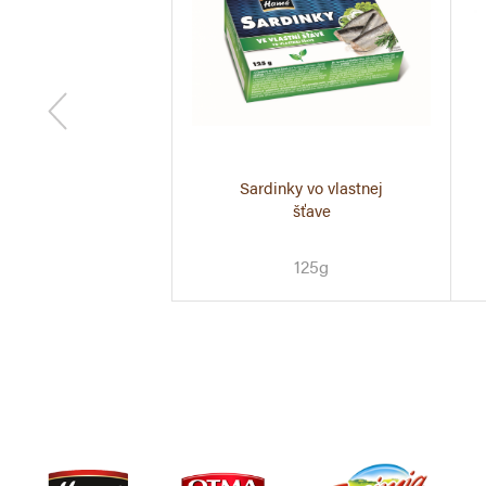
dinky v oleji
Sardinky vo vlastnej
šťave
125g
125g