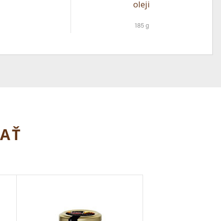
oleji
185 g
MAŤ